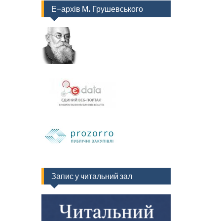
Е-архів М. Грушевського
Запис у читальний зал