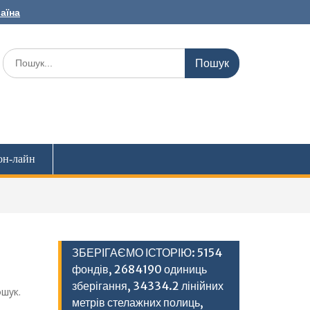
раїна
Шукати:
он-лайн
ЗБЕРІГАЄМО ІСТОРІЮ: 5154
фондів, 2684190 одиниць
зберігання, 34334.2 лінійних
шук.
метрів стелажних полиць,