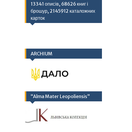
13341 описів, 68626 книг і
брошур, 2145912 каталожних
карток
ARCHIUM
“Alma Mater Leopoliensis”