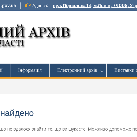
.gov.ua
Адреса:
вул. Підвальна 13, м.Львів, 79008, Ук
ії
Інформація
Електронний архів
Виставки 
знайдено
що не вдалося знайти те, що ви шукаєте. Можливо допоможе по