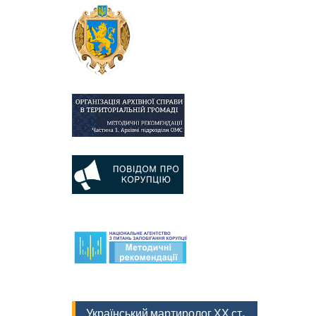
Український мартиролог ХХ ст.