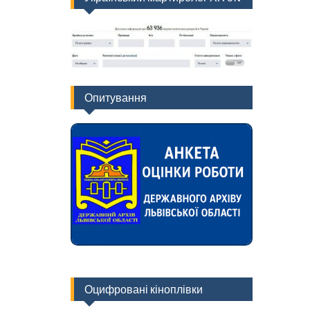
Опитування
Оцифровані кіноплівки