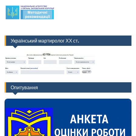
Український мартиролог ХХ ст.
Опитування