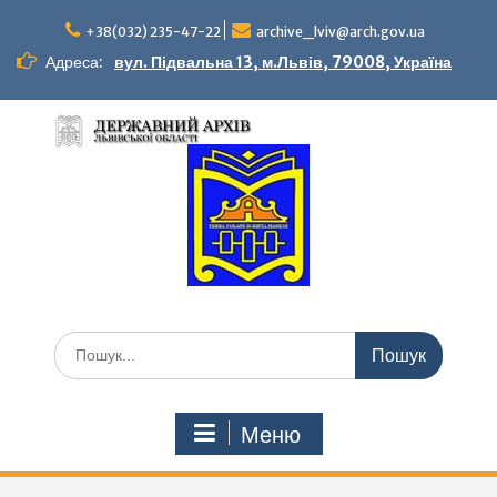
Перейти
до
+38(032) 235-47-22
archive_lviv@arch.gov.ua
вмісту
Адреса:
вул. Підвальна 13, м.Львів, 79008, Україна
Шукати:
Меню