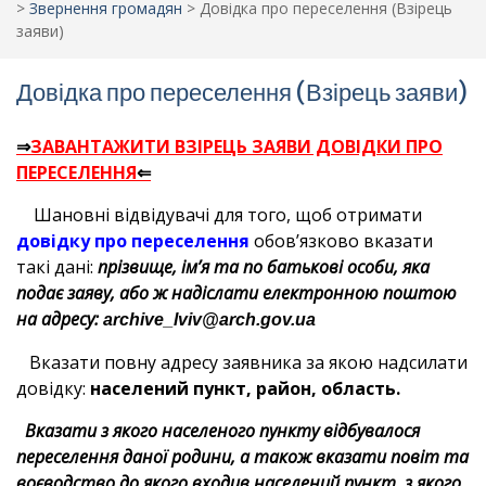
>
Звернення громадян
>
Довідка про переселення (Взірець
заяви)
Довідка про переселення (Взірець заяви)
⇒
ЗАВАНТАЖИТИ ВЗІРЕЦЬ ЗАЯВИ ДОВІДКИ ПРО
ПЕРЕСЕЛЕННЯ
⇐
Шановні відвідувачі для того, щоб отримати
довідку про переселення
обов’язково вказати
такі дані:
прізвище, ім’я та по батькові особи, яка
подає заяву, або ж надіслати електронною поштою
на адресу:
archive_lviv@arch.gov.ua
Вказати повну адресу заявника за якою надсилати
довідку:
населений пункт, район, область.
Вказати з якого населеного пункту відбувалося
переселення даної родини, а також вказати повіт та
воєводство до якого входив населений пункт, з якого