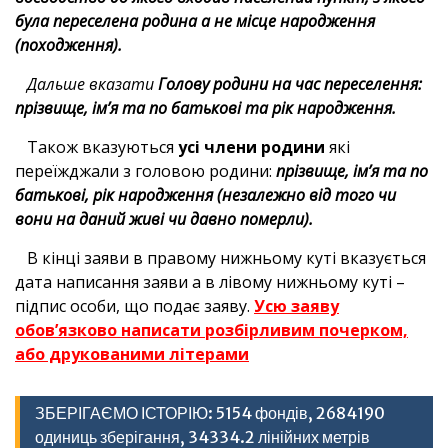
була переселена родина а не місце народження
(походження).
Дальше вказати
Голову родини на час переселення:
прізвище, ім’я та по батькові та рік народження.
Також вказуються
усі члени родини
які
переїжджали з головою родини:
прізвище, ім’я та по
батькові, рік народження (незалежно від того чи
вони на даний живі чи давно померли).
В кінці заяви в правому нижньому куті вказується
дата написання заяви а в лівому нижньому куті –
підпис особи, що подає заяву.
Усю заяву
обов’язково написати розбірливим почерком,
або друкованими літерами
ЗБЕРІГАЄМО ІСТОРІЮ: 5154 фондів, 2684190
одиниць зберігання, 34334.2 лінійних метрів