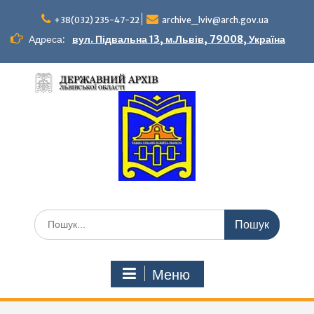
Перейти
до
+38(032) 235-47-22
archive_lviv@arch.gov.ua
вмісту
Адреса:
вул. Підвальна 13, м.Львів, 79008, Україна
Шукати:
Меню