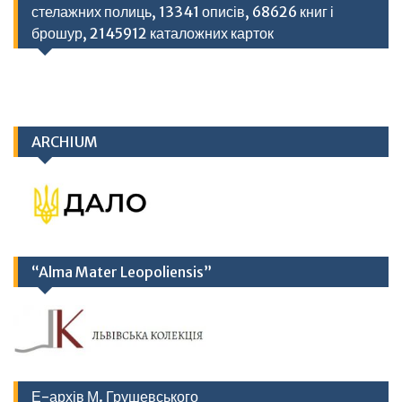
стелажних полиць, 13341 описів, 68626 книг і
брошур, 2145912 каталожних карток
ARCHIUM
“Alma Mater Leopoliensis”
Е-архів М. Грушевського