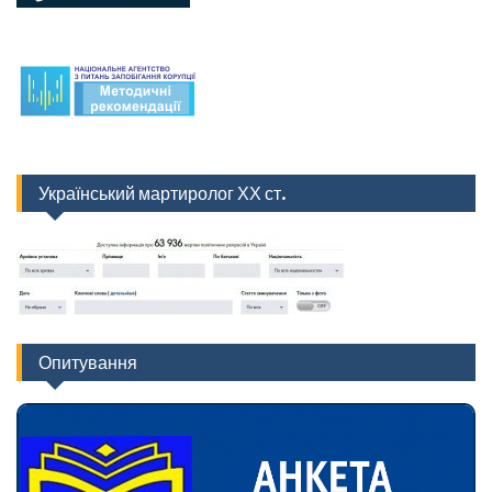
Український мартиролог ХХ ст.
Опитування