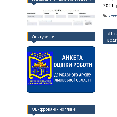
2021 
Нов
Навіг
«Шта
Опитування
води
запис
Оцифровані кіноплівки