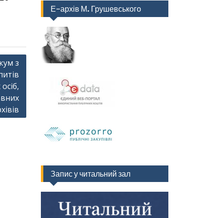
Е-архів М. Грушевського
кум з
питів
осіб,
авних
хівів
Запис у читальний зал