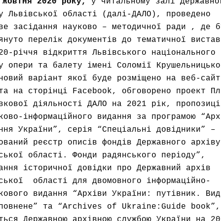
 жовтня 2020 року,
у читальному залі Державно
у Львівської області (далі-ДАЛО), проведено
ве засідання науково – методичної ради , де б
януто перелік документів до тематичної вистав
20-річчя відкриття Львівського національного
у опери та балету імені Соломії Крушельницько
новий варіант якої буде розміщено на веб-сайт
та на сторінці Facebook, обговорено проект Пл
вкової діяльності ДАЛО на 2021 рік, пропозиці
ково-інформаційного видання за програмою “Арх
ння України”, серія “Спеціальні довідники” –
ований реєстр описів фондів Державного архіву
ської області. Фонди радянського періоду”,
ання історичної довідки про Державний архів
ської області для двомовного інформаційно-
кового видання “Архіви України: путівник. Вид
повнене” та “Archives of Ukraine:Guide book”,
ться Державною архівною службою України на 20