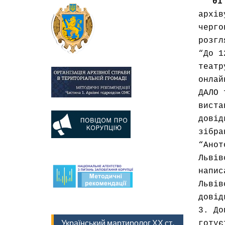
01
архів
черго
розгл
“До 1
театр
онлай
ДАЛО 
виста
довід
зібра
“Анот
Львів
напис
Львів
довід
3. До
Український мартиролог ХХ ст.
готує