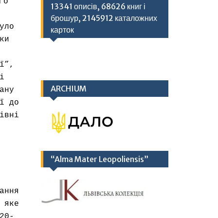
го
13341 описів, 68626 книг і
брошур, 2145912 каталожних
уло
карток
ки
ї”,
і
ARCHIUM
ану
ї до
івні
“Alma Mater Leopoliensis”
ання
 яке
20-