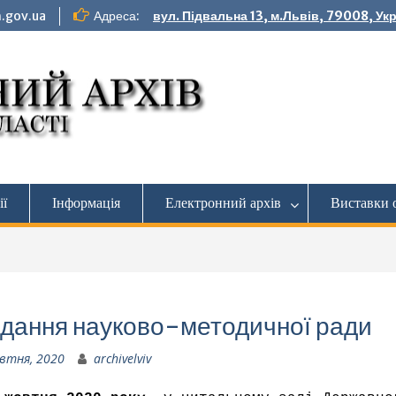
.gov.ua
Адреса:
вул. Підвальна 13, м.Львів, 79008, Ук
ії
Інформація
Електронний архів
Виставки 
ідання науково-методичної ради
втня, 2020
archivelviv