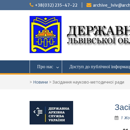
Перейти
+38(032) 235-47-22
archive_lviv@arch
до
вмісту
Про нас
Доступ до публічної інформац
>
Новини
>
Засідання науково-методичної ради
Зас
1 Жо