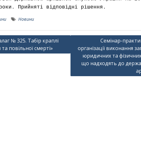
роки. Прийняті відповідні рішення.
ини
Новини
ація
лаг № 325. Табір краплі
Cемінар-практи
 та повільної смерті»
організації виконання за
ів
юридичних та фізичних 
що надходять до держ
ар