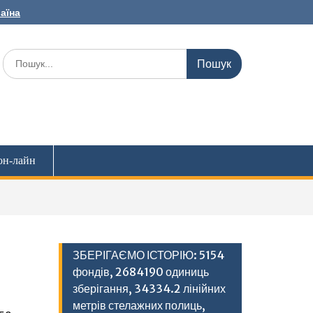
раїна
Шукати:
он-лайн
ЗБЕРІГАЄМО ІСТОРІЮ: 5154
фондів, 2684190 одиниць
зберігання, 34334.2 лінійних
метрів стелажних полиць,