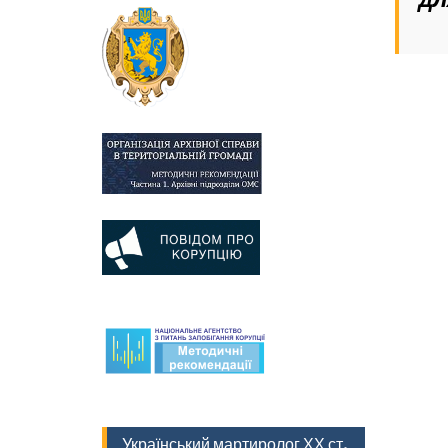
Д
Український мартиролог ХХ ст.