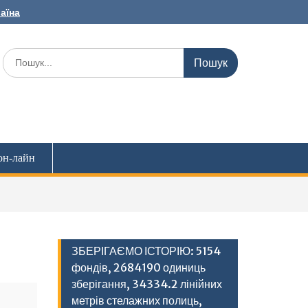
раїна
Шукати:
он-лайн
ЗБЕРІГАЄМО ІСТОРІЮ: 5154
фондів, 2684190 одиниць
зберігання, 34334.2 лінійних
метрів стелажних полиць,