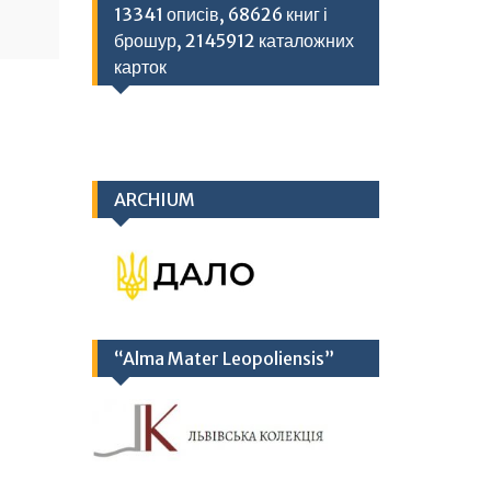
13341 описів, 68626 книг і
брошур, 2145912 каталожних
карток
ARCHIUM
“Alma Mater Leopoliensis”