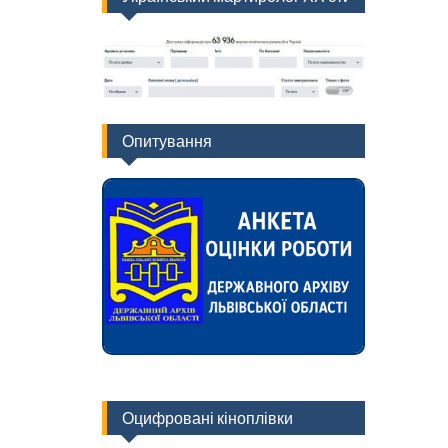
Опитування
Оцифровані кіноплівки