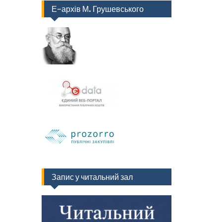
Е-архів М. Грушевського
Запис у читальний зал