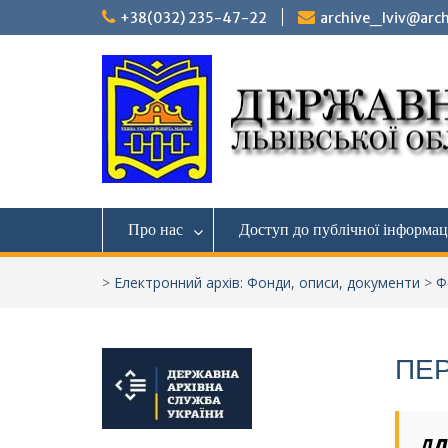
Перейти
+38(032) 235-47-22
archive_lviv@arch
до
вмісту
Про нас
Доступ до публічної інформац
>
Електронний архів: Фонди, описи, документи
>
Ф
ПЕР