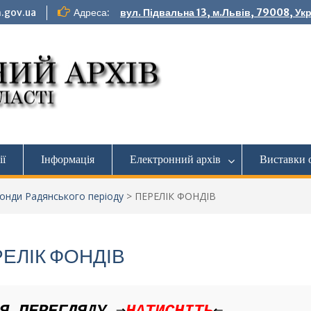
.gov.ua
Адреса:
вул. Підвальна 13, м.Львів, 79008, Ук
ії
Інформація
Електронний архів
Виставки 
онди Радянського періоду
>
ПЕРЕЛІК ФОНДІВ
ЕЛІК ФОНДІВ