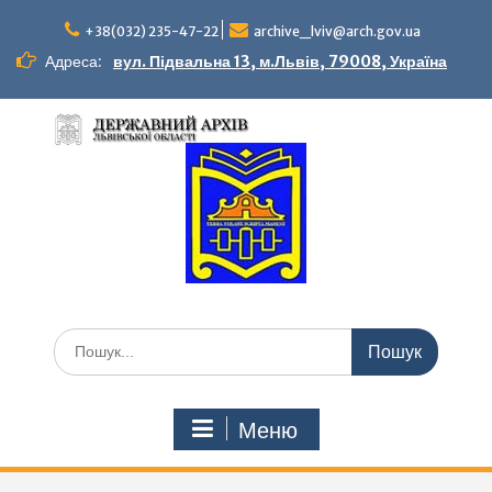
Перейти
до
+38(032) 235-47-22
archive_lviv@arch.gov.ua
вмісту
Адреса:
вул. Підвальна 13, м.Львів, 79008, Україна
Шукати:
Меню