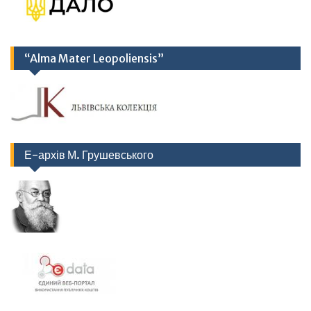
“Alma Mater Leopoliensis”
Е-архів М. Грушевського