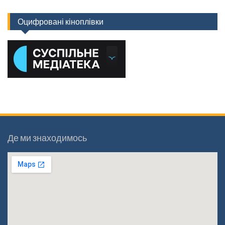
Оцифровані кіноплівки
Де ми знаходимось