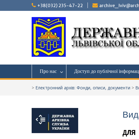
Перейти
+38(032) 235-47-22
archive_lviv@arch
до
вмісту
Про нас
Доступ до публічної інформац
>
Електронний архів: Фонди, описи, документи
>
В
Вид
ДЛЯ