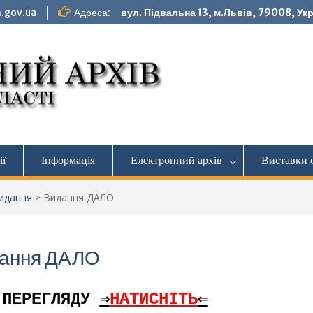
.gov.ua
Адреса:
вул. Підвальна 13, м.Львів, 79008, Ук
ії
Інформація
Електронний архів
Виставки 
идання
>
Видання ДАЛО
ання ДАЛО
 ПЕРЕГЛЯДУ
⇒
НАТИСНІТЬ
⇐