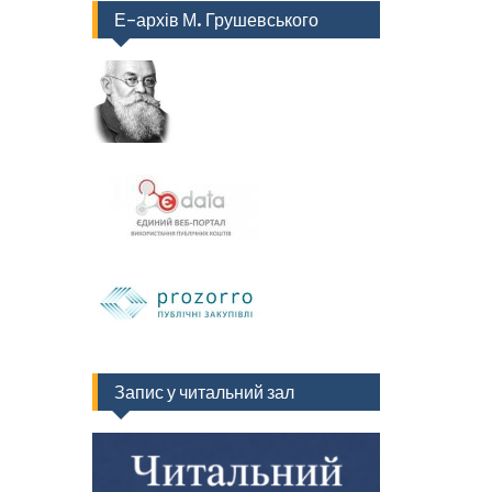
Е-архів М. Грушевського
Запис у читальний зал