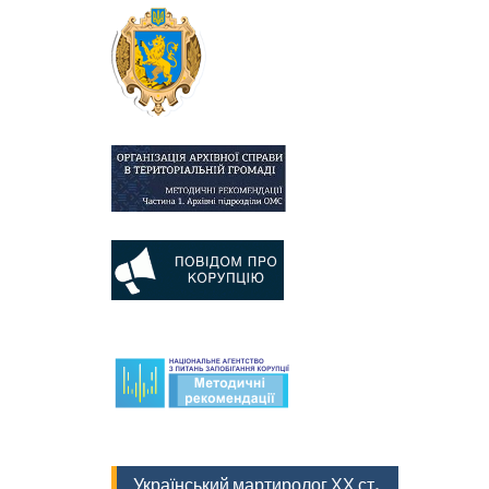
Український мартиролог ХХ ст.