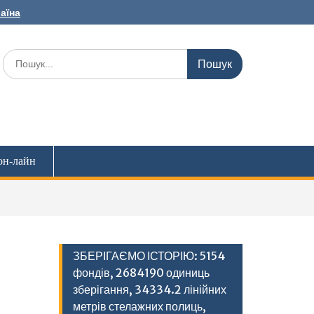
раїна
Шукати:
он-лайн
ЗБЕРІГАЄМО ІСТОРІЮ: 5154
фондів, 2684190 одиниць
зберігання, 34334.2 лінійних
метрів стелажних полиць,