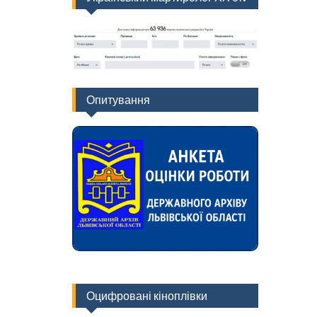
Опитування
Оцифровані кіноплівки