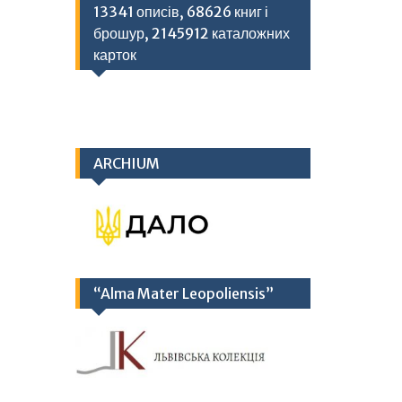
13341 описів, 68626 книг і
брошур, 2145912 каталожних
карток
ARCHIUM
“Alma Mater Leopoliensis”