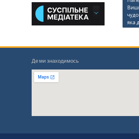
Напе
Виши
запис
чудо
яка 
Де ми знаходимось