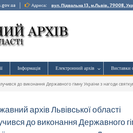
.gov.ua
Адреса:
вул. Підвальна 13, м.Львів, 79008, Ук
ії
Інформація
Електронний архів
Виставки 
олучився до виконання Державного гімну України з нагоди святк
жавний архів Львівської області
учився до виконання Державного г