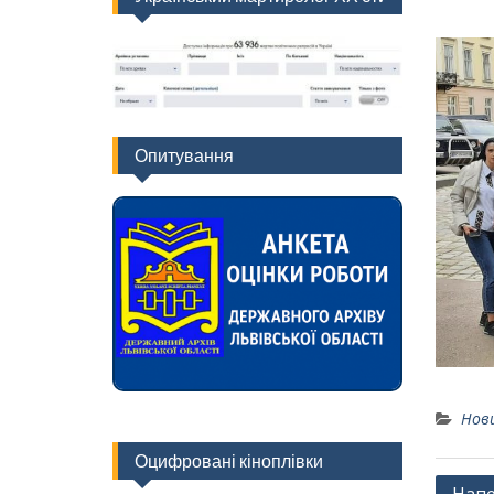
Опитування
Нов
Оцифровані кіноплівки
Навіг