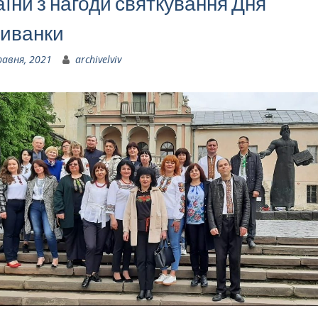
їни з нагоди святкування Дня
иванки
равня, 2021
archivelviv