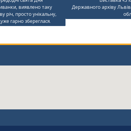
редодні свята Дня
Виставка «З іс
ванки, виявлено таку
Державного архіву Львів
ів
ву річ, просто унікальну,
обл
дуже гарно збереглася.