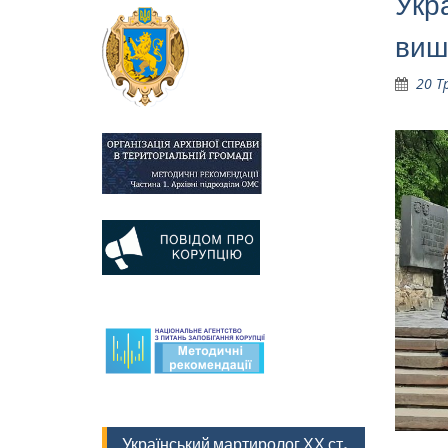
Укра
виш
20 Т
Український мартиролог ХХ ст.