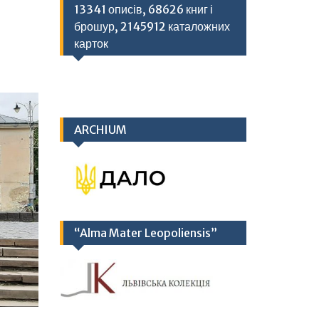
13341 описів, 68626 книг і
брошур, 2145912 каталожних
карток
ARCHIUM
“Alma Mater Leopoliensis”