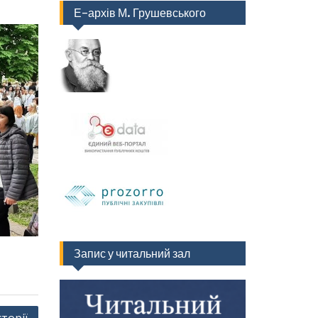
Е-архів М. Грушевського
Запис у читальний зал