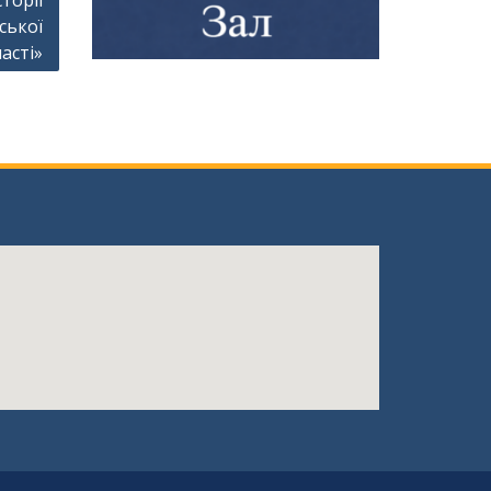
торії
ської
асті»