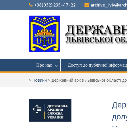
Перейти
+38(032) 235-47-22
archive_lviv@arch
до
вмісту
Про нас
Доступ до публічної інформац
>
Новини
>
Державний архів Львівської області д
Дер
дол