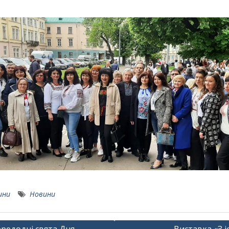
ини
Новини
ація