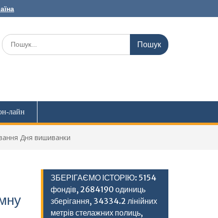
раїна
Шукати:
он-лайн
ування Дня вишиванки
ЗБЕРІГАЄМО ІСТОРІЮ: 5154
фондів, 2684190 одиниць
імну
зберігання, 34334.2 лінійних
метрів стелажних полиць,