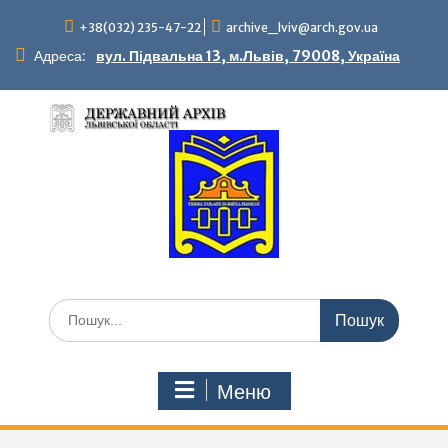
Перейти
+38(032) 235-47-22
archive_lviv@arch.gov.ua
до
вмісту
Адреса:
вул. Підвальна 13, м.Львів, 79008, Україна
Шукати:
Меню