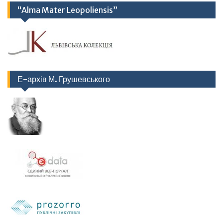
“Alma Mater Leopoliensis”
Е-архів М. Грушевського