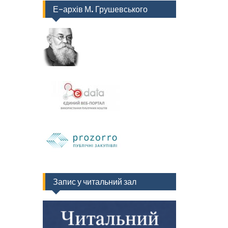
Е-архів М. Грушевського
Запис у читальний зал