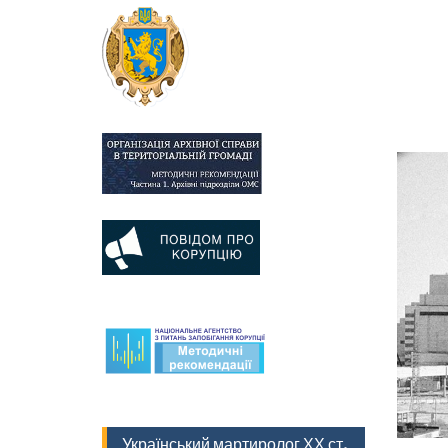
Український мартиролог ХХ ст.