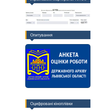
Опитування
Оцифровані кіноплівки