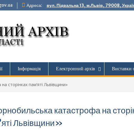
gov.ua
Адреса:
вул. Підвальна 13, м.Львів, 79008, Украї
ії
Інформація
Електронний архів
Виставки 
на сторінках пам’яті Львівщини»
рнобильська катастрофа на сторі
’яті Львівщини»