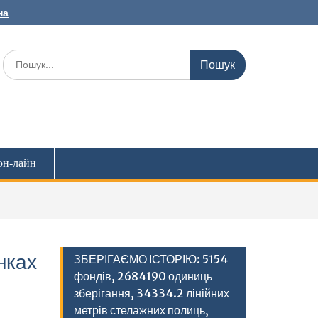
на
Шукати:
он-лайн
нках
ЗБЕРІГАЄМО ІСТОРІЮ: 5154
фондів, 2684190 одиниць
зберігання, 34334.2 лінійних
метрів стелажних полиць,