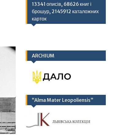
13341 описів, 68626 книг і
брошур, 2145912 каталожних
карток
ARCHIUM
“Alma Mater Leopoliensis”